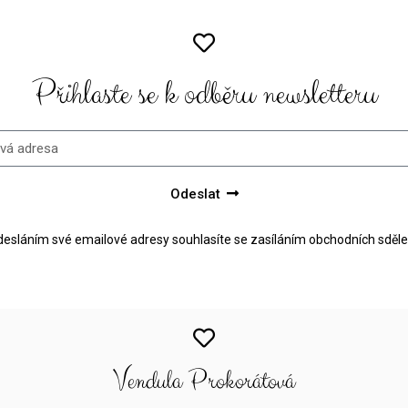
Přihlaste se k odběru newsletteru
Odeslat
esláním své emailové adresy souhlasíte se zasíláním obchodních sděle
Vendula Prokorátová