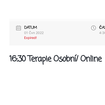
DATUM
ČA
01 Čvn 2022
4:3
Expired!
16:30 Terapie Osobní/ Online