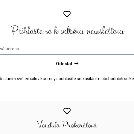
Přihlaste se k odběru newsletteru
Odeslat
esláním své emailové adresy souhlasíte se zasíláním obchodních sděle
Vendula Prokorátová